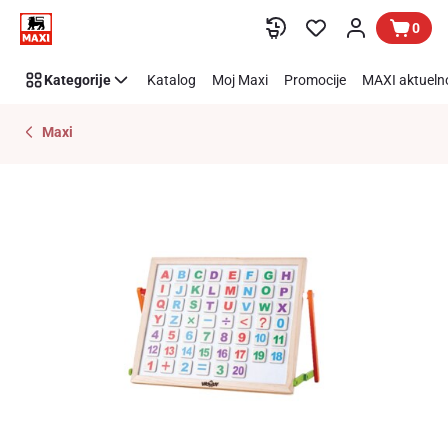
Preskoči link
0
Kategorije
Katalog
Moj Maxi
Promocije
MAXI aktueln
Maxi