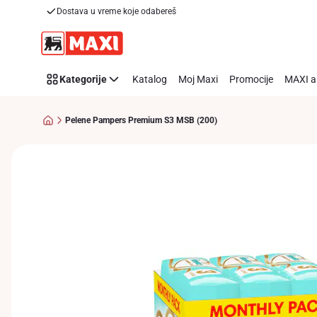
Dostava u vreme koje odabereš
Preskoči link
Kategorije
Katalog
Moj Maxi
Promocije
MAXI a
Pelene Pampers Premium S3 MSB (200)