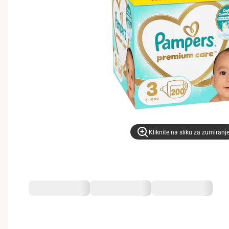
Kliknite na sliku za zumiranj