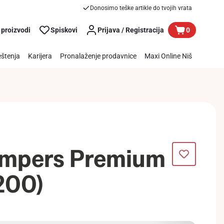
Donosimo teške artikle do tvojih vrata
 proizvodi
Spiskovi
Prijava / Registracija
0
štenja
Karijera
Pronalaženje prodavnice
Maxi Online Niš
ampers Premium
200)