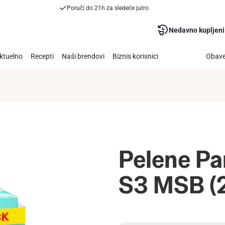
Poruči do 21h za sledeće jutro
Nedavno kupljeni
ktuelno
Recepti
Naši brendovi
Biznis korisnici
Obave
Pelene P
S3 MSB (