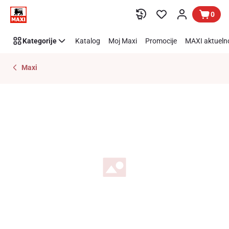
Preskoči link
0
Kategorije
Katalog
Moj Maxi
Promocije
MAXI aktueln
Maxi