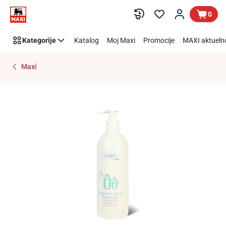
Preskoči link
0
Kategorije
Katalog
Moj Maxi
Promocije
MAXI aktueln
Maxi