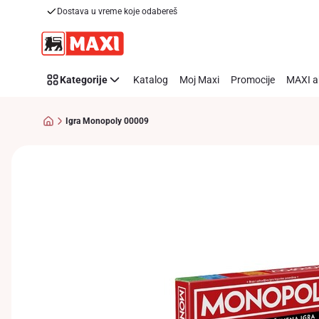
Dostava u vreme koje odabereš
Preskoči link
Kategorije
Katalog
Moj Maxi
Promocije
MAXI a
Igra Monopoly 00009