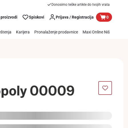
Donosimo teške artikle do tvojih vrata
 proizvodi
Spiskovi
Prijava / Registracija
0
štenja
Karijera
Pronalaženje prodavnice
Maxi Online Niš
opoly 00009