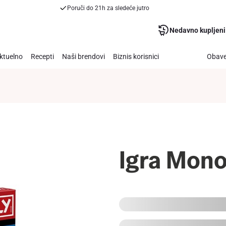
Poruči do 21h za sledeće jutro
Nedavno kupljeni
ktuelno
Recepti
Naši brendovi
Biznis korisnici
Obave
Igra Mon