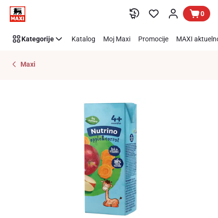
Preskoči link
0
Kategorije
Katalog
Moj Maxi
Promocije
MAXI aktueln
Maxi