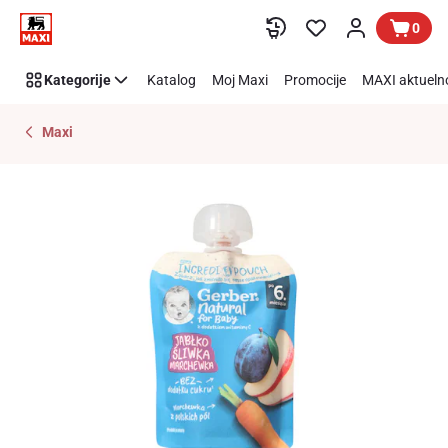
Preskoči link
0
Kategorije
Katalog
Moj Maxi
Promocije
MAXI aktueln
Maxi