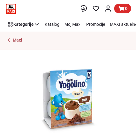
Preskoči link
0
Kategorije
Katalog
Moj Maxi
Promocije
MAXI aktueln
Maxi