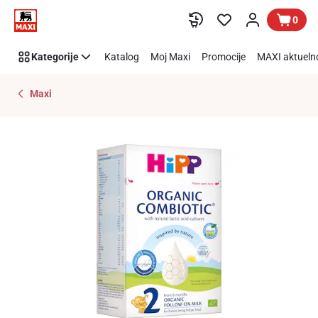
Preskoči link
0
Kategorije
Katalog
Moj Maxi
Promocije
MAXI aktueln
Maxi