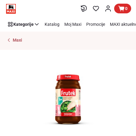
Preskoči link
0
Kategorije
Katalog
Moj Maxi
Promocije
MAXI aktueln
Maxi