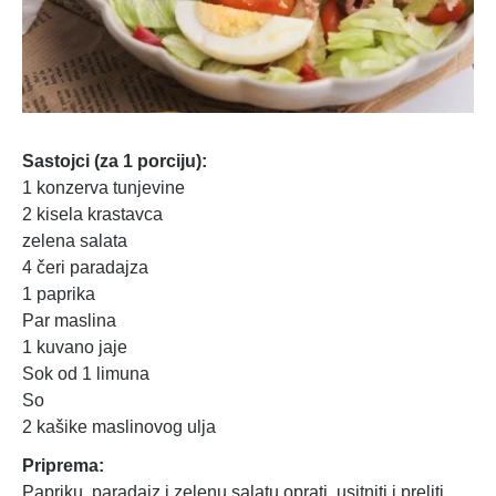
Sastojci (za 1 porciju):
1 konzerva tunjevine
2 kisela krastavca
zelena salata
4 čeri paradajza
1 paprika
Par maslina
1 kuvano jaje
Sok od 1 limuna
So
2 kašike maslinovog ulja
Priprema:
Papriku, paradajz i zelenu salatu oprati, usitniti i preliti