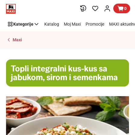
Preskoči link
0
Kategorije
Katalog
Moj Maxi
Promocije
MAXI aktueln
Maxi
Topli integralni kus-kus sa
jabukom, sirom i semenkama