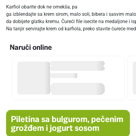
Karfiol obarite dok ne omekša, pa
ga izblendajte sa krem sirom, malo soli, bibera i sasvim ma
da dobijete glatku kremu. Ćureći file isecite na medaljone i 
Na tanjir servirajte krem od karfiola, preko stavite ćureće me
Naruči online
Piletina sa bulgurom, pečenim
grožđem i jogurt sosom