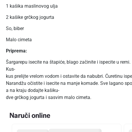
1 kašika maslinovog ulja
2 kašike grčkog jogurta
So, biber
Malo cimeta
Priprema:
Šargarepu isecite na štapiće, blago začinite i ispecite u rerni.
Kus-
kus prelijte vrelom vodom i ostavite da nabubri. Ćuretinu ispec
Narandžu očistite i isecite na manje komade. Sve lagano spoj
a na kraju dodajte kašiku-
dve grčkog jogurta i sasvim malo cimeta.
Naruči online