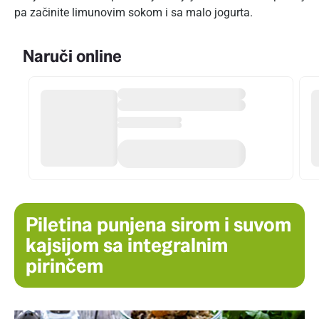
pa začinite limunovim sokom i sa malo jogurta.
Naruči online
Piletina punjena sirom i suvom
kajsijom sa integralnim
pirinčem