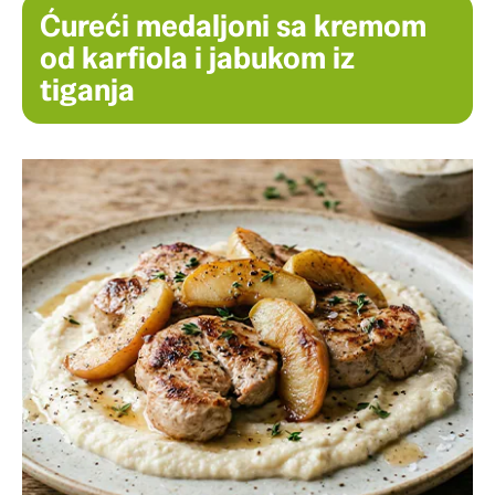
Ćureći medaljoni sa kremom
od karfiola i jabukom iz
tiganja