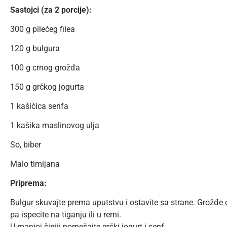
Sastojci (za 2 porcije):
300 g pilećeg filea
120 g bulgura
100 g crnog grožđa
150 g grčkog jogurta
1 kašičica senfa
1 kašika maslinovog ulja
So, biber
Malo timijana
Priprema:
Bulgur skuvajte prema uputstvu i ostavite sa strane. Grožđe o
pa ispecite na tiganju ili u rerni.
U manjoj činiji pomešajte grčki jogurt i senf.