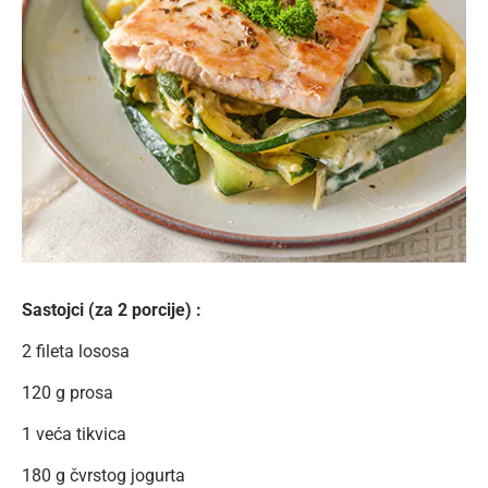
Sastojci (za 2 porcije) :
2 fileta lososa
120 g prosa
1 veća tikvica
180 g čvrstog jogurta