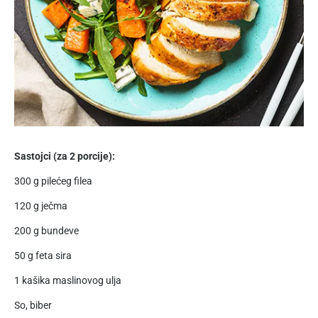
Sastojci (za 2 porcije):
300 g pilećeg filea
120 g ječma
200 g bundeve
50 g feta sira
1 kašika maslinovog ulja
So, biber