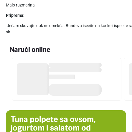
Malo ruzmarina
Priprema:
Ječam skuvajte dok ne omekša. Bundevu isecite na kocke i ispecite sa m
sir.
Naruči online
Tuna polpete sa ovsom,
jogurtom i salatom od