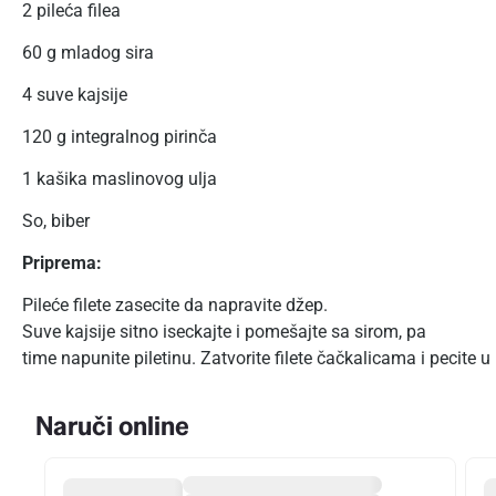
2 pileća filea
60 g mladog sira
4 suve kajsije
120 g integralnog pirinča
1 kašika maslinovog ulja
So, biber
Priprema:
Pileće filete zasecite da napravite džep.
Suve kajsije sitno iseckajte i pomešajte sa sirom, pa
time napunite piletinu. Zatvorite filete čačkalicama i pecite u
Naruči online