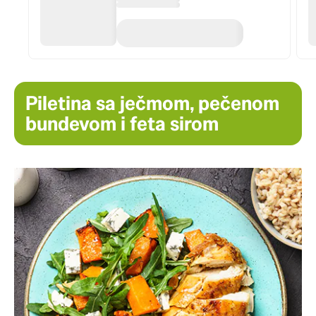
Piletina sa ječmom, pečenom
bundevom i feta sirom