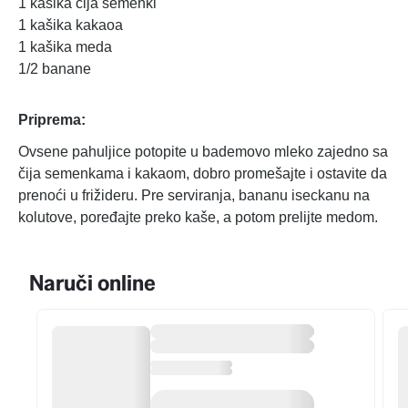
1 kašika čija semenki
1 kašika kakaoa
1 kašika meda
1/2 banane
Priprema:
Ovsene pahuljice potopite u bademovo mleko zajedno sa
čija semenkama i kakaom, dobro promešajte i ostavite da
prenoći u frižideru. Pre serviranja, bananu iseckanu na
kolutove, poređajte preko kaše, a potom prelijte medom.
Naruči online