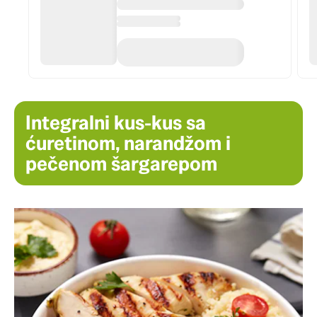
Integralni kus-kus sa
ćuretinom, narandžom i
pečenom šargarepom