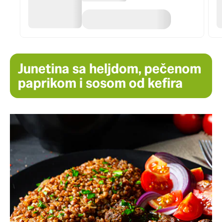
Junetina sa heljdom, pečenom
paprikom i sosom od kefira