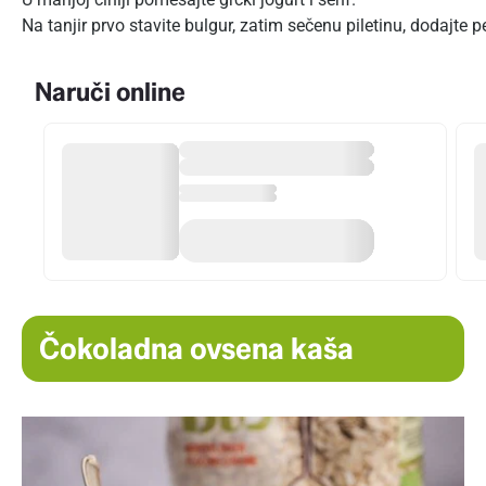
Na tanjir prvo stavite bulgur, zatim sečenu piletinu, dodajte
Naruči online
Čokoladna ovsena kaša