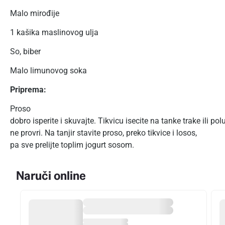
Malo mirođije
1 kašika maslinovog ulja
So, biber
Malo limunovog soka
Priprema:
Proso
dobro isperite i skuvajte. Tikvicu isecite na tanke trake ili p
ne provri. Na tanjir stavite proso, preko tikvice i losos,
pa sve prelijte toplim jogurt sosom.
Naruči online