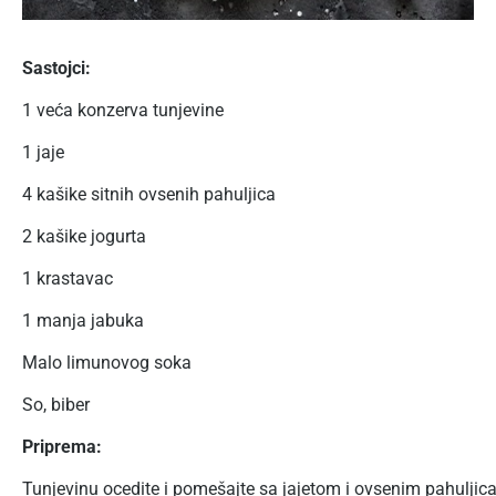
Sastojci:
1 veća konzerva tunjevine
1 jaje
4 kašike sitnih ovsenih pahuljica
2 kašike jogurta
1 krastavac
1 manja jabuka
Malo limunovog soka
So, biber
Priprema:
Tunjevinu ocedite i pomešajte sa jajetom i ovsenim pahuljicama