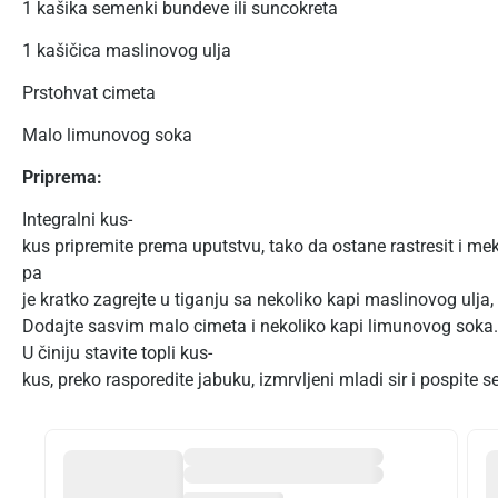
1 kašika semenki bundeve ili suncokreta
1 kašičica maslinovog ulja
Prstohvat cimeta
Malo limunovog soka
Priprema:
Integralni kus-
kus pripremite prema uputstvu, tako da ostane rastresit i meka
pa
je kratko zagrejte u tiganju sa nekoliko kapi maslinovog ulja,
Dodajte sasvim malo cimeta i nekoliko kapi limunovog soka.
U činiju stavite topli kus-
kus, preko rasporedite jabuku, izmrvljeni mladi sir i pospit