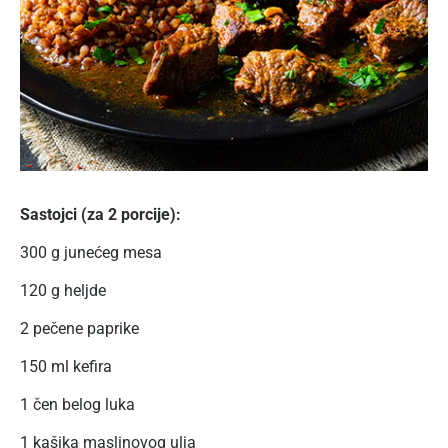
Sastojci (za 2 porcije):
300 g junećeg mesa
120 g heljde
2 pečene paprike
150 ml kefira
1 čen belog luka
1 kašika maslinovog ulja