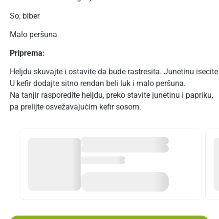
So, biber
Malo peršuna
Priprema:
Heljdu skuvajte i ostavite da bude rastresita. Junetinu isecite
U kefir dodajte sitno rendan beli luk i malo peršuna.
Na tanjir rasporedite heljdu, preko stavite junetinu i papriku,
pa prelijte osvežavajućim kefir sosom.