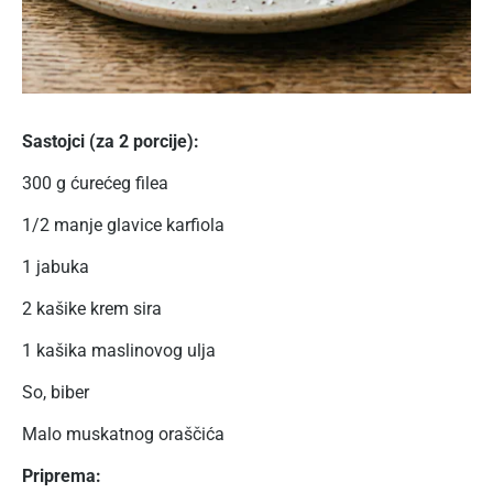
Sastojci (za 2 porcije):
300 g ćurećeg filea
1/2 manje glavice karfiola
1 jabuka
2 kašike krem sira
1 kašika maslinovog ulja
So, biber
Malo muskatnog oraščića
Priprema: