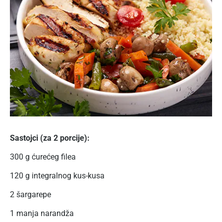
Sastojci (za 2 porcije):
300 g ćurećeg filea
120 g integralnog kus-kusa
2 šargarepe
1 manja narandža