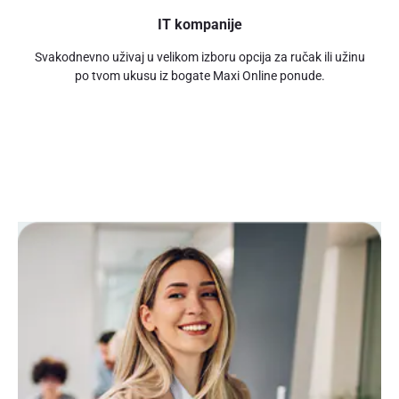
IT kompanije
Svakodnevno uživaj u velikom izboru opcija za ručak ili užinu
po tvom ukusu iz bogate Maxi Online ponude.