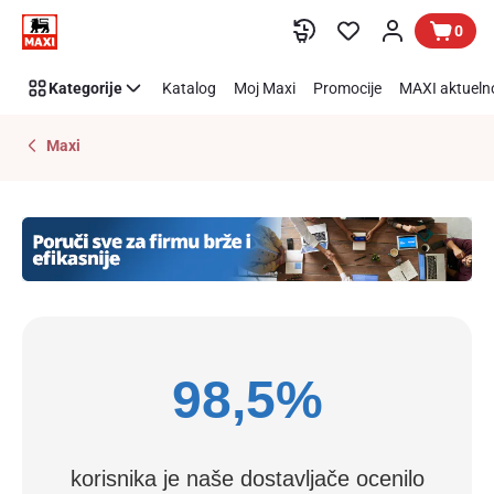
Maxi
Preskoči link
0
online
biznis
Kategorije
Katalog
Moj Maxi
Promocije
MAXI aktueln
kupci
Maxi
98,5%
korisnika je naše dostavljače ocenilo