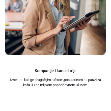
Kompanije i kancelarije
Iznenadi kolege drugačijim ručkom,poslasticom na pauzi za
kafu ili zanimljivom popodnevnom užinom
.