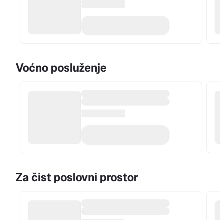
Voćno posluženje
Za čist poslovni prostor