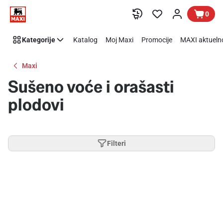
Preskoči link
0
Kategorije
Katalog
Moj Maxi
Promocije
MAXI aktueln
Maxi
Sušeno voće i orašasti
plodovi
Filteri